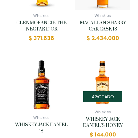
Whiskies
Whiskies
GLENMORANGIE THE
MACALLAN SHARRY
NECTAR D´OR
OAK CASK 18
$
371.636
$
2.434.000
AGOTADO
Whiskies
Whiskies
WHISKEY JACK
WHISKEY JACK DANIEL
DANIEL´S HONEY
´S
$
144.000