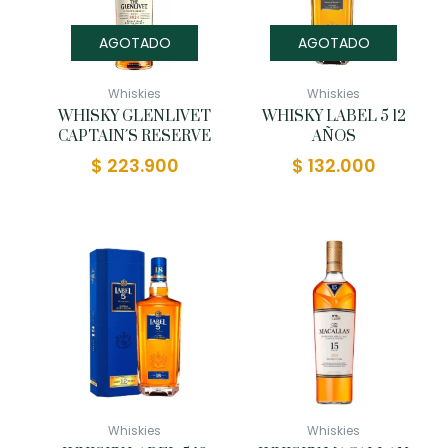
AGOTADO
AGOTADO
Whiskies
Whiskies
WHISKY GLENLIVET
WHISKY LABEL 5 12
CAPTAIN´S RESERVE
AÑOS
$
223.900
$
132.000
Whiskies
Whiskies