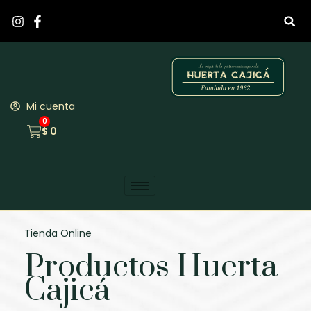
Ir
al
contenido
Mi cuenta
0
Carrito
$
0
Tienda Online
Productos Huerta
Cajicá