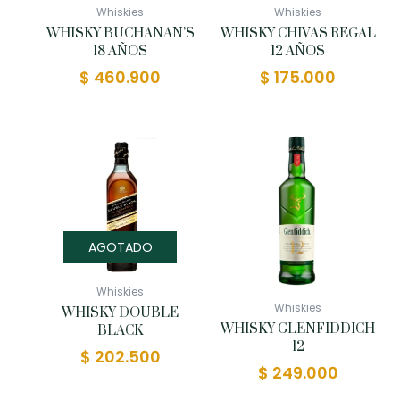
Whiskies
Whiskies
WHISKY BUCHANAN’S
WHISKY CHIVAS REGAL
18 AÑOS
12 AÑOS
$
460.900
$
175.000
AGOTADO
Whiskies
Whiskies
WHISKY DOUBLE
WHISKY GLENFIDDICH
BLACK
12
$
202.500
$
249.000